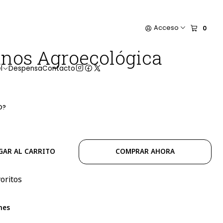
Acceso
0
anos Agroecológica
l
Despensa
Contacto
O?
GAR AL CARRITO
COMPRAR AHORA
voritos
nes