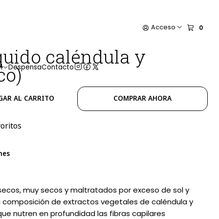
Acceso
0
uido caléndula y
l
Despensa
Contacto
co)
GAR AL CARRITO
COMPRAR AHORA
voritos
nes
 secos, muy secos y maltratados por exceso de sol y
ica composición de extractos vegetales de caléndula y
ue nutren en profundidad las fibras capilares