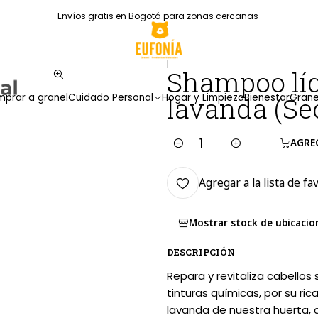
Envíos gratis en Bogotá para zonas cercanas
|
Shampoo líq
prar a granel
Cuidado Personal
Hogar y Limpieza
Bienestar
Grane
lavanda (Se
AGRE
Cantidad
Agregar a la lista de fa
Mostrar stock de ubicacio
DESCRIPCIÓN
Repara y revitaliza cabellos
tinturas químicas, por su r
lavanda de nuestra huerta, q