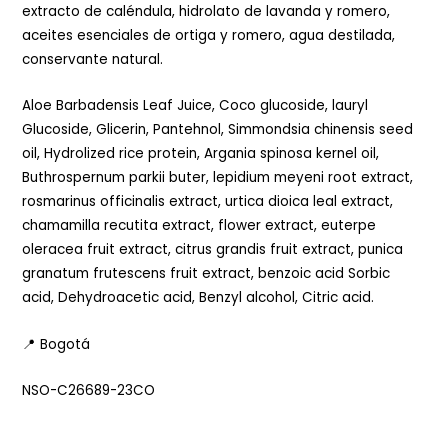
extracto de caléndula, hidrolato de lavanda y romero,
aceites esenciales de ortiga y romero, agua destilada,
conservante natural.
Aloe Barbadensis Leaf Juice, Coco glucoside, lauryl
Glucoside, Glicerin, Pantehnol, Simmondsia chinensis seed
oil, Hydrolized rice protein, Argania spinosa kernel oil,
Buthrospernum parkii buter, lepidium meyeni root extract,
rosmarinus officinalis extract, urtica dioica leal extract,
chamamilla recutita extract, flower extract, euterpe
oleracea fruit extract, citrus grandis fruit extract, punica
granatum frutescens fruit extract, benzoic acid Sorbic
acid, Dehydroacetic acid, Benzyl alcohol, Citric acid.
📍 Bogotá
NSO-C26689-23CO