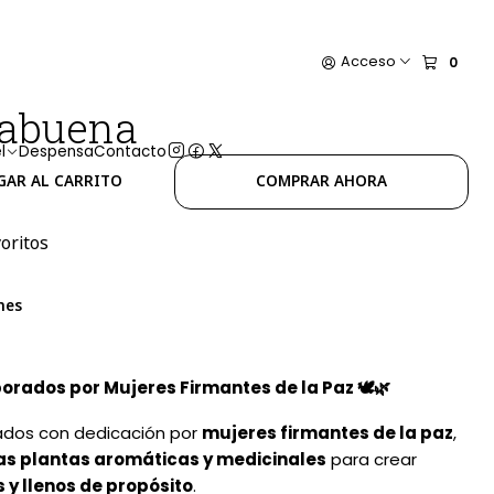
Acceso
0
babuena
l
Despensa
Contacto
GAR AL CARRITO
COMPRAR AHORA
voritos
nes
rados por Mujeres Firmantes de la Paz 🕊️🌿
rados con dedicación por
mujeres firmantes de la paz
,
ias plantas aromáticas y medicinales
para crear
 y llenos de propósito
.