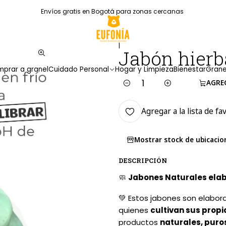
Envíos gratis en Bogotá para zonas cercanas
|
Jabón hier
prar a granel
Cuidado Personal
Hogar y Limpieza
Bienestar
Grane
AGRE
Cantidad
Agregar a la lista de fa
Mostrar stock de ubicacio
DESCRIPCIÓN
🧼
Jabones Naturales elabo
💚 Estos jabones son elabo
quienes
cultivan sus prop
productos
naturales, puros