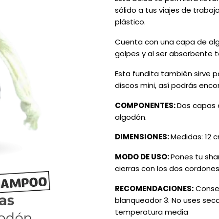
sólido a tus viajes de traba
plástico.
Cuenta con una capa de alg
golpes y al ser absorbente 
Esta fundita también sirve pa
discos mini, así podrás enc
COMPONENTES:
Dos capas 
algodón.
DIMENSIONES:
Medidas: 12 c
MODO DE USO:
Pones tu sha
cierras con los dos cordones 
RECOMENDACIONES:
Consej
blanqueador 3. No uses secad
temperatura media