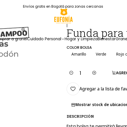
Envíos gratis en Bogotá para zonas cercanas
|
Funda para 
prar a granel
Cuidado Personal
Hogar y Limpieza
Bienestar
Grane
COLOR BOLSA
Amarillo
Verde
Rojo c
AGRE
Cantidad
Agregar a la lista de fa
Mostrar stock de ubicacio
DESCRIPCIÓN
Esta bolsa te permitirá lle