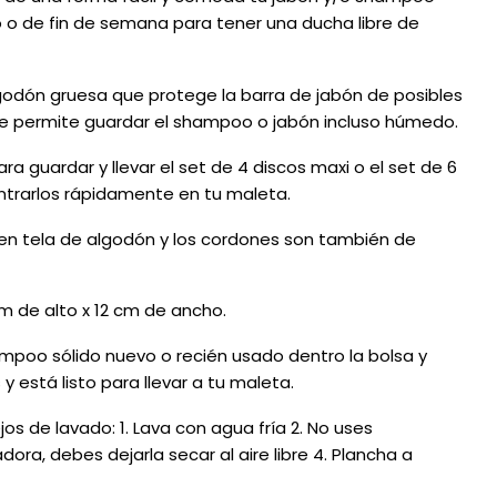
jo o de fin de semana para tener una ducha libre de
odón gruesa que protege la barra de jabón de posibles
te permite guardar el shampoo o jabón incluso húmedo.
ra guardar y llevar el set de 4 discos maxi o el set de 6
ontrarlos rápidamente en tu maleta.
en tela de algodón y los cordones son también de
m de alto x 12 cm de ancho.
mpoo sólido nuevo o recién usado dentro la bolsa y
y está listo para llevar a tu maleta.
os de lavado: 1. Lava con agua fría 2. No uses
ora, debes dejarla secar al aire libre 4. Plancha a