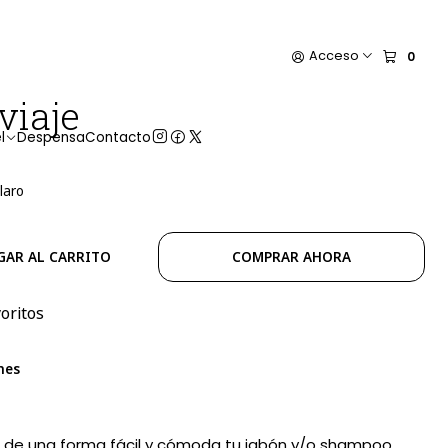
Acceso
0
viaje
l
Despensa
Contacto
laro
GAR AL CARRITO
COMPRAR AHORA
voritos
nes
var de una forma fácil y cómoda tu jabón y/o shampoo